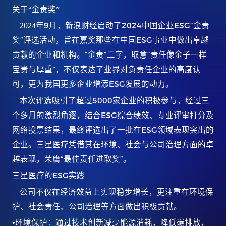
关于“金责奖”
9
2024
ESG“
2024
年
月，新浪财经启动了
中国企业
金责
”
ESG
奖
评选活动，旨在嘉奖那些在中国
事业中做出卓越
“
”
“
贡献的企业和机构。
金责
二字，取意
责任像金子一样
”
宝贵与厚重
，不仅表达了业界对负责任企业的高度认
ESG
可，更为我国更多企业增添
发展的动力。
5000
本次评选吸引了超过
家企业的积极参与，经过三
ESG
个多月的激烈角逐，结合
综合绩效、专业评审打分及
ESG
网络投票结果，最终评选出了一批在
领域表现突出的
企业。三星医疗凭借其在环境、社会与公司治理方面的卓
“
”
越表现，荣膺
最佳责任进取奖
。
ESG
三星医疗的
实践
公司不仅在经济效益上实现稳步增长，更注重在环境保
护、社会责任、公司治理等方面做出积极贡献。
•
环境保护：通过技术创新减少能源
消耗，降低碳排放，