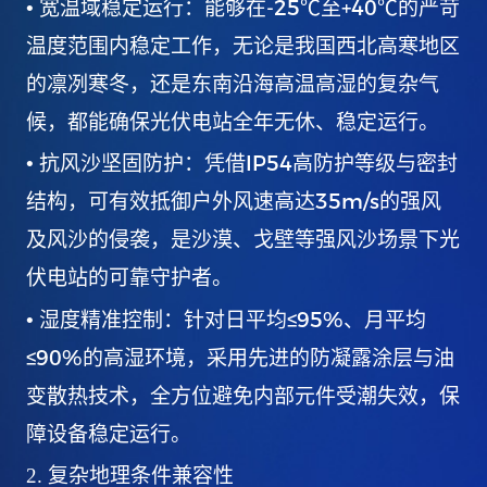
-25℃
+40℃
•
宽温域稳定运行：能够在
至
的严苛
温度范围内稳定工作，无论是我国西北高寒地区
的凛冽寒冬，还是东南沿海高温高湿的复杂气
候，都能确保光伏电站全年无休、稳定运行。
IP54
•
抗风沙坚固防护：凭借
高防护等级与密封
35m/s
结构，可有效抵御户外风速高达
的强风
及风沙的侵袭，是沙漠、戈壁等强风沙场景下光
伏电站的可靠守护者。
≤95%
•
湿度精准控制：针对日平均
、月平均
≤90%
的高湿环境，采用先进的防凝露涂层与油
变散热技术，全方位避免内部元件受潮失效，保
障设备稳定运行。
2.
复杂地理条件兼容性