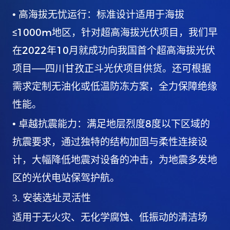
•
高海拔无忧运行：标准设计适用于海拔
≤1000m
地区，针对超高海拔光伏项目，我们早
2022
10
在
年
月就成功向我国首个超高海拔光伏
——
项目
四川甘孜正斗光伏项目供货。还可根据
需求定制无油化或低温防冻方案，全力保障绝缘
性能。
8
•
卓越抗震能力：满足地层烈度
度以下区域的
抗震要求，通过独特的结构加固与柔性连接设
计，大幅降低地震对设备的冲击，为地震多发地
区的光伏电站保驾护航。
3.
安装选址灵活性
适用于无火灾、无化学腐蚀、低振动的清洁场