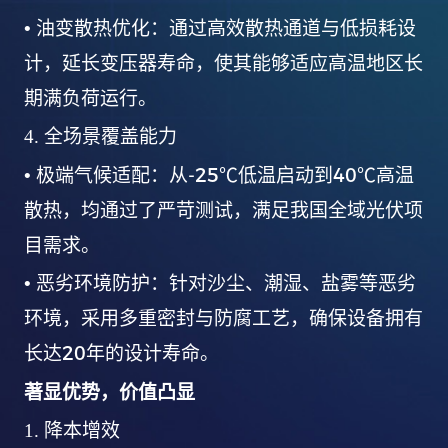
•
油变散热优化：通过高效散热通道与低损耗设
计，延长变压器寿命，使其能够适应高温地区长
期满负荷运行。
4.
全场景覆盖能力
-25℃
40℃
•
极端气候适配：从
低温启动到
高温
散热，均通过了严苛测试，满足我国全域光伏项
目需求。
•
恶劣环境防护：针对沙尘、潮湿、盐雾等恶劣
环境，采用多重密封与防腐工艺，确保设备拥有
20
长达
年的设计寿命。
著显优势，价值凸显
1.
降本增效