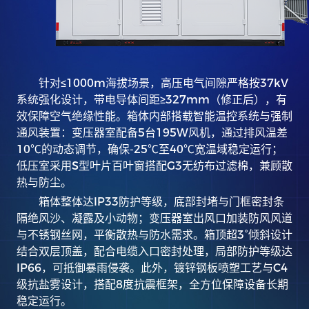
针对≤
1000m
海拔场景，高压电气间隙严格按
37kV
系统强化设计，带电导体间距
≥327mm
（修正后），有
效保障空气绝缘性能。箱体内部搭载智能温控系统与强制
通风装置：变压器室配备
5
台
195W
风机，通过排风温差
10℃
的动态调节，确保
-25℃
至
40℃
宽温域稳定运行；
低压室采用
S
型叶片百叶窗搭配
G3
无纺布过滤棉，兼顾散
热与防尘。
箱体整体达
IP33
防护等级，底部封堵与门框密封条
隔绝风沙、凝露及小动物；变压器室出风口加装防风风道
与不锈钢丝网，平衡散热与防水需求。箱顶超
3°
倾斜设计
结合双层顶盖，配合电缆入口密封处理，局部防护等级达
IP66
，可抵御暴雨侵袭。此外，镀锌钢板喷塑工艺与
C4
级抗盐雾设计，搭配
8
度抗震框架，全方位保障设备长期
稳定运行。