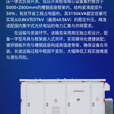
压一体式负荷开关、低压开关柜等核心设备集约整合于
5000×2800mm
的槽钢底座框架内，结构紧凑度提升
30%
，有效节省工程占地面积。其
3150kVA
额定容量可
实现从
0.8kV
到
37kV
（最高
40.5kV
）的稳定升压，精准
适配国内集中式光伏电站的电力汇集与并网需求。
在运输与安装环节，该箱变采用高压独立柜设计，配
备一字型吊具与框架嵌入式吊环，实现模块化便捷装配；
镀锌钢板外壳与槽钢底座构成高强度骨架，确保设备在吊
装、长途运输过程中稳固不变形，大幅降低工程实施难度
与潜在风险。