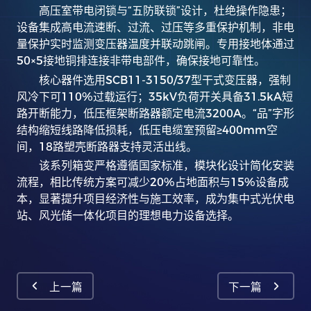
高压室带电闭锁与“五防联锁”设计，杜绝操作隐患；
设备集成高电流速断、过流、过压等多重保护机制，非电
量保护实时监测变压器温度并联动跳闸。专用接地体通过
50×5
接地铜排连接非带电部件，确保接地可靠性。
核心器件选用
SCB11-3150/37
型干式变压器，强制
风冷下可
110%
过载运行；
35kV
负荷开关具备
31.5kA
短
路开断能力，低压框架断路器额定电流
3200A
。
“
品
”
字形
结构缩短线路降低损耗，低压电缆室预留
≥400mm
空
间，
18
路塑壳断路器支持灵活出线。
该系列箱变严格遵循国家标准，模块化设计简化安装
流程，相比传统方案可减少
20%
占地面积与
15%
设备成
本，显著提升项目经济性与施工效率，成为集中式光伏电
站、风光储一体化项目的理想电力设备选择。
上一篇
下一篇