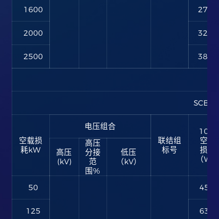
1600
2790
2000
3240
2500
3870
SCB10
电压组合
10型
空载损
联结组
空载
高压
耗kW
标号
损耗
高压
分接
低压
（W
(kV)
范
（kV）
围%
50
450
125
630