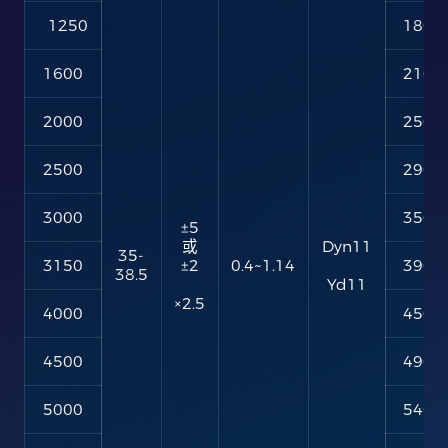
1250
1800
1600
2100
2000
2500
2500
2900
3000
3500
±5
或
Dyn11
35-
3150
±2
0.4~1.14
3900
38.5
Yd11
×2.5
4000
4500
4500
4900
5000
5400