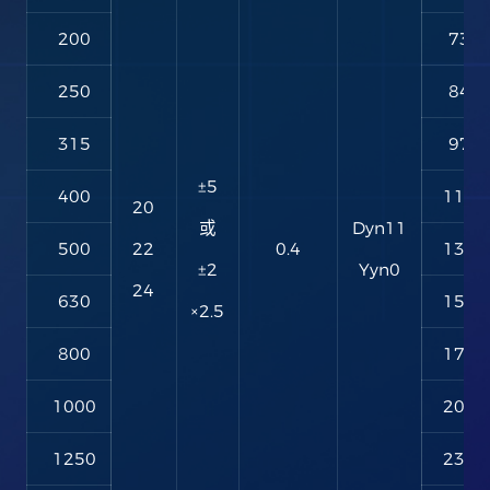
200
730
250
840
315
970
±5
400
1150
20
或
Dyn11
500
22
0.4
1350
±2
Yyn0
24
630
1530
×2.5
800
1750
1000
2070
1250
2380