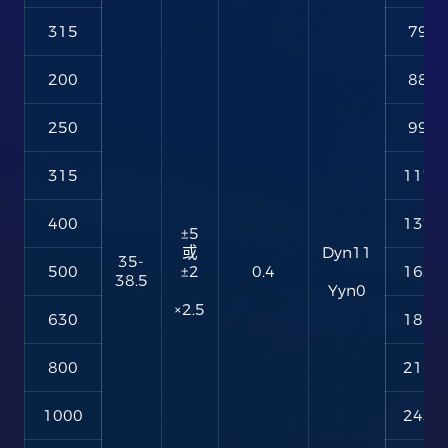
315
790
200
880
250
990
315
1170
400
1370
±5
或
Dyn11
35-
500
±2
0.4
1620
38.5
Yyn0
×2.5
630
1860
800
2160
1000
2430