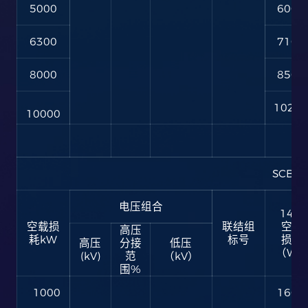
5000
6000
6300
7100
8000
8500
1020
10000
SCB14
电压组合
14型
空载损
联结组
空载
高压
耗kW
标号
损耗
高压
分接
低压
（W
(kV)
范
（kV）
围%
1000
1600