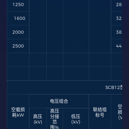
1250
2830
1600
3240
2000
3820
2500
4450
SCB12型3
电压组合
空载
空载损
联结组
高压
损耗
耗kW
标号
高压
分接
低压
（W
(kV)
范
（kV）
围%