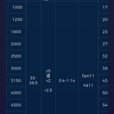
1000
1700
1250
2000
1600
2300
2000
2700
2500
3200
3000
3900
±5
或
Dyn11
35-
3150
±2
0.4~1.14
4300
38.5
Yd11
×2.5
4000
5000
4500
5400