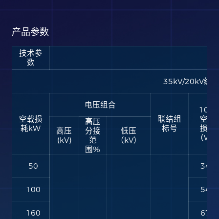
产品参数
技术参
数
35kV/20k
电压组合
10型
空载损
联结组
空载
高压
耗kW
标号
损耗
高压
分接
低压
（W
(kV)
范
（kV）
围%
50
340
100
540
160
670