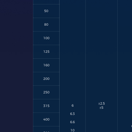
50
80
100
125
160
200
250
±2.5
6
315
±5
6.3
400
6.6
10