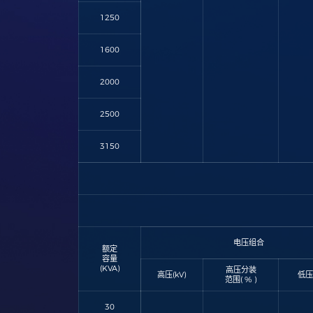
1250
1600
2000
2500
3150
电压组合
额定
容量
(KVA)
高压分装
高压(kV)
低压
范围( % )
30