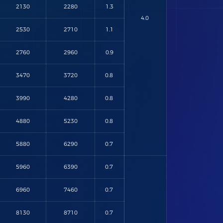
2130
2280
1.3
4.0
2530
2710
1.1
2760
2960
0.9
3470
3720
0.8
3990
4280
0.8
4880
5230
0.8
5880
6290
0.7
5960
6390
0.7
6960
7460
0.7
8130
8710
0.7