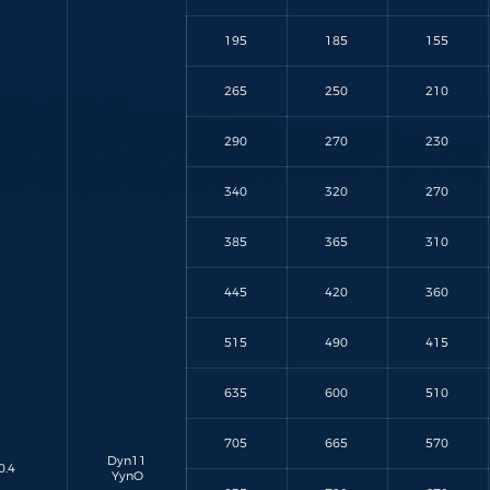
195
185
155
265
250
210
290
270
230
340
320
270
385
365
310
445
420
360
515
490
415
635
600
510
705
665
570
Dyn11
0.4
YynO