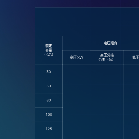
电压组合
额定
容量
（kVA）
高压分接
高压(kV)
低压
范围（%）
30
50
80
100
125