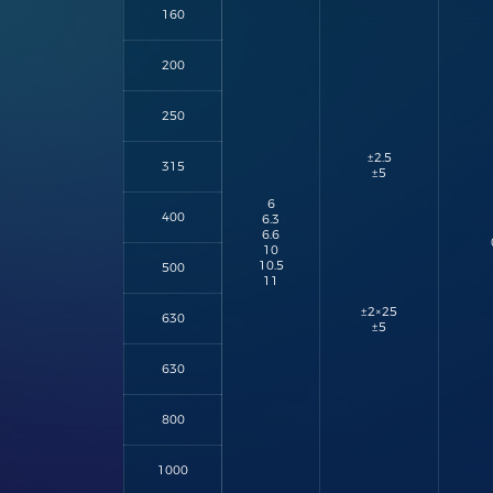
160
200
250
±2.5
315
±5
6
400
6.3
6.6
10
10.5
500
11
±2×25
630
±5
630
800
1000