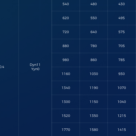
540
480
430
620
550
495
720
640
575
880
780
705
980
860
785
Dyn11
0.4
Yyn0
1160
1030
930
1340
1190
1070
1300
1150
1040
1520
1350
1215
1770
1580
1415