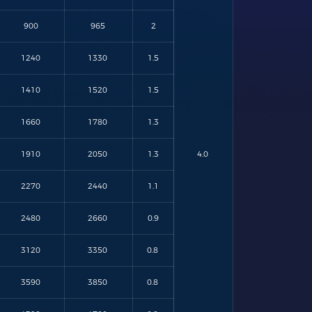
900
965
2
1240
1330
1.5
1410
1520
1.5
1660
1780
1.3
1910
2050
1.3
4.0
2270
2440
1.1
2480
2660
0.9
3120
3350
0.8
3590
3850
0.8