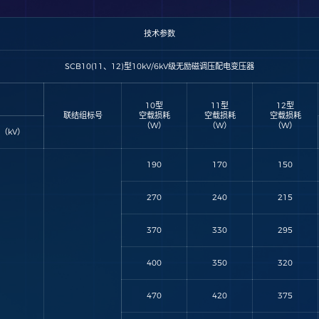
技术参数
SCB10(11、12)型10kV/6kV级无励磁调压配电变压器
10型
11型
12型
联结组标号
空载损耗
空载损耗
空载损耗
（W）
（W）
（W）
（kV）
190
170
150
270
240
215
370
330
295
400
350
320
470
420
375